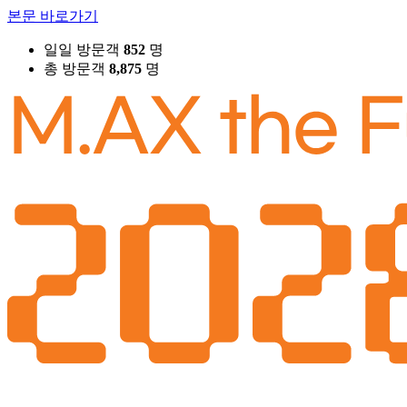
본문 바로가기
일일 방문객
852
명
총 방문객
8,875
명