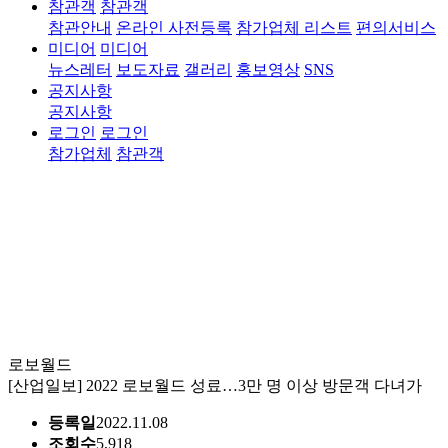
참관객
참관객
참관안내
온라인 사전등록
참가업체 리스트
편의서비스
미디어
미디어
뉴스레터
보도자료
갤러리
홍보영상
SNS
공지사항
공지사항
로그인
로그인
참가업체
참관객
미디어
로보월드
전시회 안내
참가업체
참관객
미디어
[산업일보] 2022 로보월드 성료…3만 명 이상 방문객 다녀가
보도자료
등록일
2022.11.08
뉴스레터
보도자료
갤러리
홍보영상
SNS
조회수
5,918