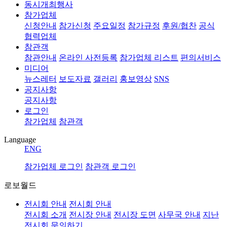
동시개최행사
참가업체
신청안내
참가신청
주요일정
참가규정
후원/협찬
공식
협력업체
참관객
참관안내
온라인 사전등록
참가업체 리스트
편의서비스
미디어
뉴스레터
보도자료
갤러리
홍보영상
SNS
공지사항
공지사항
로그인
참가업체
참관객
Language
ENG
참가업체 로그인
참관객 로그인
로보월드
전시회 안내
전시회 안내
전시회 소개
전시장 안내
전시장 도면
사무국 안내
지난
전시회
문의하기