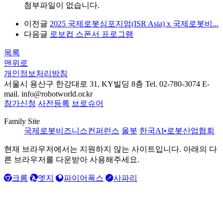
첨부파일이 없습니다.
이전글
2025 국제로봇심포지엄(ISR Asia) x 국제로봇비...
다음글
로보컵 스폰서 프로그램
목록
맨위로
개인정보처리방침
서울시 용산구 한강대로 31, KY빌딩 8층
Tel. 02-780-3074
E-
mail. info@robotworld.or.kr
참가신청
사전등록
브로슈어
Family Site
국제로봇비즈니스컨퍼런스
올봇
한국AI•로봇산업협회
현재 브라우저에서는 지원하지 않는 사이트입니다. 아래의 다
른 브라우저를 다운받아 사용해주세요.
크롬
엣지
파이어폭스
사파리