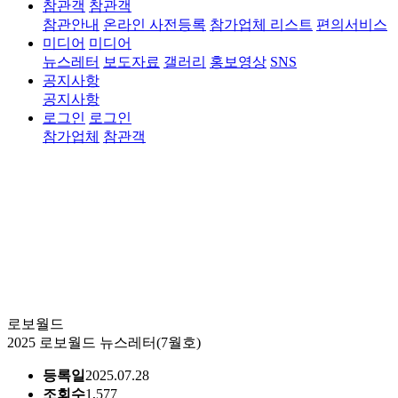
참관객
참관객
참관안내
온라인 사전등록
참가업체 리스트
편의서비스
미디어
미디어
뉴스레터
보도자료
갤러리
홍보영상
SNS
공지사항
공지사항
로그인
로그인
참가업체
참관객
미디어
로보월드
전시회 안내
참가업체
참관객
미디어
2025 로보월드 뉴스레터(7월호)
뉴스레터
등록일
2025.07.28
뉴스레터
보도자료
갤러리
홍보영상
SNS
조회수
1,577