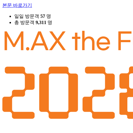
본문 바로가기
일일 방문객
57
명
총 방문객
9,311
명