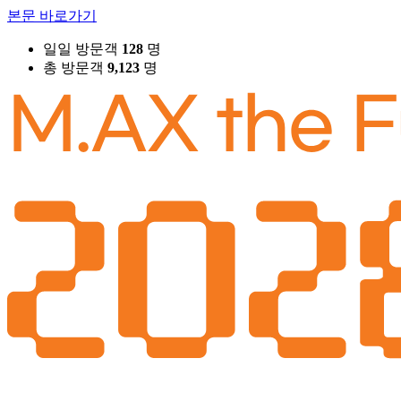
본문 바로가기
일일 방문객
128
명
총 방문객
9,123
명