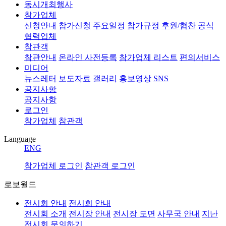
동시개최행사
참가업체
신청안내
참가신청
주요일정
참가규정
후원/협찬
공식
협력업체
참관객
참관안내
온라인 사전등록
참가업체 리스트
편의서비스
미디어
뉴스레터
보도자료
갤러리
홍보영상
SNS
공지사항
공지사항
로그인
참가업체
참관객
Language
ENG
참가업체 로그인
참관객 로그인
로보월드
전시회 안내
전시회 안내
전시회 소개
전시장 안내
전시장 도면
사무국 안내
지난
전시회
문의하기