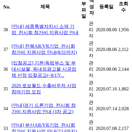
작
부
조회
제목
성
등록일
No.
파
수
자
일
관
[안내] 세종특별자치시 소재 기
38
리
2020.08.06
1,956
업_전시회 참가비 지원사업 안내
자
관
[안내] 전북AR/VR기업_전시회
37
리
2020.08.06
2,112
참가비 지원사업 안내(8/31까지)
자
[입찰공고] 기본/독립부스 및 부
관
36
대시설물, 옥내외광고물 시공업
리
2020.08.06
2,144
체 선정 입찰공고(~8/17(...
자
관
2020 로보월드 수출바우처 사업
35
리
2020.07.16
1,882
참여기업 모집
자
관
[안내]경기 드론기업_전시회 참
34
리
2020.07.14
2,028
가비 지원사업 안내 (3차 공고)
자
관
[안내] 부산AR/VR기업_전시회
33
리
2020.07.08
2,157
참가비 지원사업 안내(7/14까지)