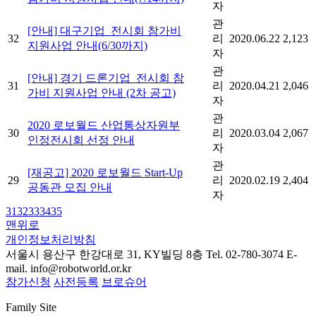
자
관
[안내] 대구기업_전시회 참가비
32
리
2020.06.22
2,123
지원사업 안내(6/30까지)
자
관
[안내] 경기 드론기업_전시회 참
31
리
2020.04.21
2,046
가비 지원사업 안내 (2차 공고)
자
관
2020 로보월드 산업통상자원부
30
리
2020.03.04
2,067
인정전시회 선정 안내
자
관
[재공고] 2020 로보월드 Start-Up
29
리
2020.02.19
2,404
공동관 모집 안내
자
31
32
33
34
35
맨위로
개인정보처리방침
서울시 용산구 한강대로 31, KY빌딩 8층
Tel. 02-780-3074
E-
mail. info@robotworld.or.kr
참가신청
사전등록
브로슈어
Family Site